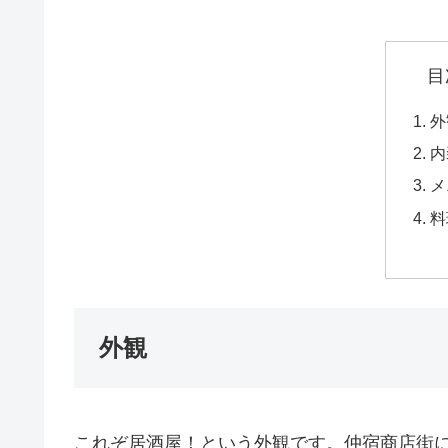
目
外
内
メ
料
外観
これぞ居酒屋！という外観です。仲宿商店街