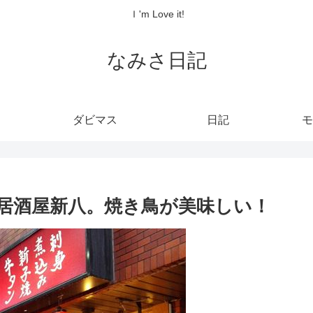
Ｉ'm Love it!
なみさ日記
ダビマス
日記
モ
居酒屋新八。焼き鳥が美味しい！