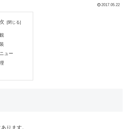
2017.05.22
次
観
装
ニュー
理
にあります。