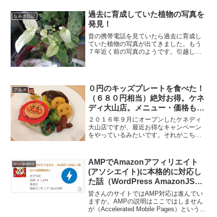
過去に育成していた植物の写真を
なみさ日記
発見！
昔の携帯電話を見ていたら過去に育成し
ていた植物の写真が出てきました。もう
７年近く前の写真のようです。引越しの
時にほとんどを知人に譲ってしまったの
で、今は保持していないものばかりです
が、今見ても美しいと思います。ああ懐
かしい・・・。またいつか...
０円のキッズプレートを食べた！
グルメ
（６８０円相当）絶対お得。ケネ
ディ大山店。メニュー・価格も一
新。
２０１６年９月にオープンしたケネディ
大山店ですが、最近お得なキャンペーン
をやっているみたいです。それがこち
ら！なんとディナータイムにケネディに
行くとキッズパラダイスプレートが０円
で食べられるとの事！通常は６８０円で
AMPでAmazonアフィリエイト
wordpress
出されているものです。これ...
(アソシエイト)に本格的に対応し
た話（WordPress AmazonJSを
使う）
皆さんのサイトではAMP対応は進んでい
ますか。AMPの説明はここではしません
が（Accelerated Mobile Pages）というモ
バイルページの高速化技術です。AMP登