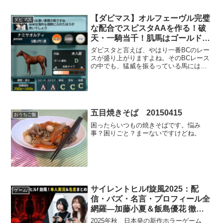
場してから早2年ですが、ニュースサイト
やグルメサイトを中心に、国...
【ダビマス】オルフェーヴル完璧
ダビマス
な配合でスピスタAAを作る！破
天・一騎当千！肌馬はゴールドシ
ップでも完璧。
ダビスタと言えば、やはり一番BCのレー
スが盛り上がりますよね。そのBCレース
の中でも、猛威を振るっている馬にはや
はり非凡な才能がついているはずです。
２０１７年１２時点で強い非凡な才能と
しては、トウショウボーイの「天馬行
空」、サイレンスズカの...
五目焼きそば 20150415
おうちご飯
困ったらいつもの焼きそばです。悩み
事？困りごと？まーないですけどね。
サイレントヒルf旋風2025：配
ゲーム
信・バズ・名言・プロフィール全
網羅―加藤小夏＆飯島優花 徹底
まとめ
2025年秋、日本発の新作ホラーゲーム