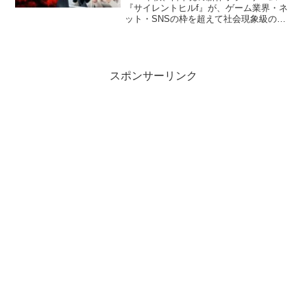
『サイレントヒルf』が、ゲーム業界・ネ
ット・SNSの枠を超えて社会現象級の話
題となりました。映像美・ストーリー性
に加え、実写さながらのモーションキャ
プチャや表情演技が注目され、「キャラ
クター＝本人」とい...
スポンサーリンク