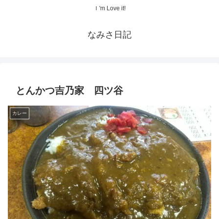
Ｉ'm Love it!
なみさ日記
とんかつ吉乃家 四ツ谷
カレー