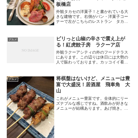
板橋店
外観タカセの洋菓子！と書かれている大
きな建物です。右側がパン・洋菓子コー
ナーで左がこちらのレストラン タカセ
となっています。入口にあるディスプレ
イ。これですよ。これ。レストランと言
えば、まずディスプレイを見て、これは
ピリっと山椒の辛さで震え上が
グルメ
美味しそうだとかを想像す...
る！紅虎餃子房 ラクーア店
外観ラクーアシティの外のフードテラス
にあります。この辺りは休日には大勢の
人で賑わっております。カッコイイ看板
なので、知らない人に写真を見せて中国
言ってきたよーとか言ってもばれないで
しょう。内装広い店内なので大勢が入れ
将棋盤はないけど、メニューは豊
グルメ
ます。夏休み期間というこ...
富で大盛況！居酒屋 飛車角 大
山
これがメニュー豊富です。全体的にリー
ズナブルな感じですね。酒飲みが好きな
メニューが結構あります。あげ焼き。こ
ういうのがあるとうれしいです。飛車角
サラダ。どれどれどのあたりが飛車角サ
ラダなんだろうなっと。モグモグいて
て！？なんだこれ将棋の駒が...