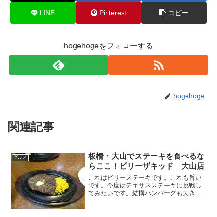
LINE
Pinterest
コピー
hogehogeをフォローする
hogehoge
関連記事
板橋・大山でステーキを食べるな
グルメ
らここ！ビリーザキッド 大山店
これはビリーステーキです。これも旨い
です。今度はテキサスステーキに挑戦し
てみたいです。結構ハンバーグも大きか
ったです。