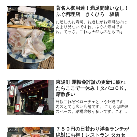
著名人御用達！満足間違いなし！
グルメ
ふぐ料理店 きくひろ 板橋
お通しのお寿司。お通しがお寿司なのは
あまり見ないですね。ふぐの寿司です
ね。てっさ。これも天然ものならではの
活きの良さです。自分はあまりわからな
いですが、養殖ものとは全然違うとか。
毛ガニそして最高にうまいひれ酒しか
し、この容器かわいいな。てっ...
東陽町 運転免許証の更新に疲れ
グルメ
たらここで一休み！タバコＯＫ。
席数多い
外観これぞベローチェという外観です。
内装とても広い店舗です。 こちらは喫煙
スペース。結構席数が多いです。これだ
け席数が多いとまず座れないことはない
と思われます。
７８０円の日替わり洋食ランチが
グルメ
絶対にお得！レストラン タカセ