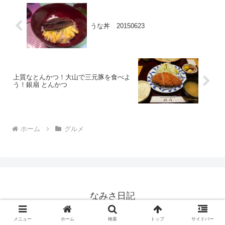
うな丼 20150623
上質なとんかつ！大山で三元豚を食べよ
う！銀扇 とんかつ
ホーム
グルメ
なみさ日記
© 2014 なみさ日記.
メニュー
ホーム
検索
トップ
サイドバー