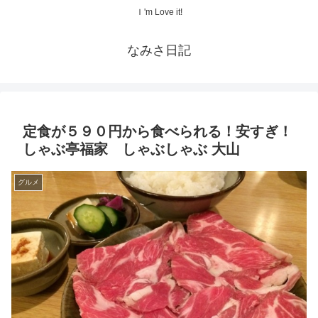
Ｉ'm Love it!
なみさ日記
定食が５９０円から食べられる！安すぎ！
しゃぶ亭福家 しゃぶしゃぶ 大山
グルメ