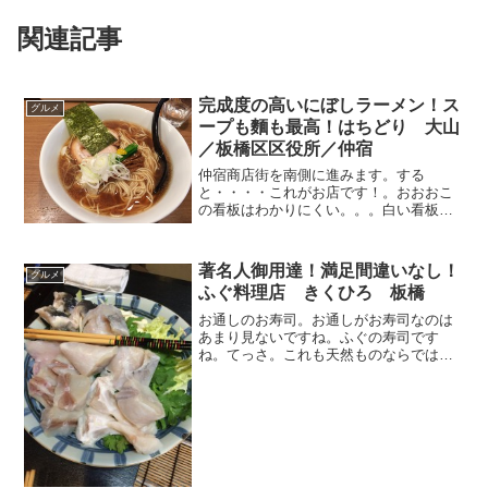
関連記事
完成度の高いにぼしラーメン！ス
グルメ
ープも麵も最高！はちどり 大山
／板橋区区役所／仲宿
仲宿商店街を南側に進みます。する
と・・・・これがお店です！。おおおこ
の看板はわかりにくい。。。白い看板が
特徴です。質素な感じですね。真ん中の
余白がなんともたまりません。
著名人御用達！満足間違いなし！
グルメ
ふぐ料理店 きくひろ 板橋
お通しのお寿司。お通しがお寿司なのは
あまり見ないですね。ふぐの寿司です
ね。てっさ。これも天然ものならではの
活きの良さです。自分はあまりわからな
いですが、養殖ものとは全然違うとか。
毛ガニそして最高にうまいひれ酒しか
し、この容器かわいいな。てっ...