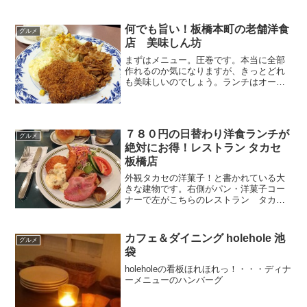
何でも旨い！板橋本町の老舗洋食
グルメ
店 美味しん坊
まずはメニュー。圧巻です。本当に全部
作れるのか気になりますが、きっとどれ
も美味しいのでしょう。ランチはオール
タイムです。っという説明も良いです
ね。夜に食べてもランチ。ここにはディ
ナーという定義は存在しないようです。
カツ丼もやっているようです...
７８０円の日替わり洋食ランチが
グルメ
絶対にお得！レストラン タカセ
板橋店
外観タカセの洋菓子！と書かれている大
きな建物です。右側がパン・洋菓子コー
ナーで左がこちらのレストラン タカセ
となっています。入口にあるディスプレ
イ。これですよ。これ。レストランと言
えば、まずディスプレイを見て、これは
カフェ＆ダイニング holehole 池
グルメ
美味しそうだとかを想像す...
袋
holeholeの看板ほれほれっ！・・・ディナ
ーメニューのハンバーグ