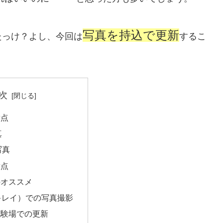
写真を持込で更新
たっけ？よし、今回は
するこ
次
意点
真
写真
意点
のオススメ
i（キレイ）での写真撮影
試験場での更新