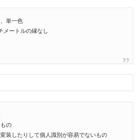
景、単一色
ンチメートルの縁なし
の
るもの
、変装したりして個人識別が容易でないもの